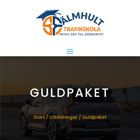
GULDPAKET
Start
/
Utbildningar
/ Guldpaket